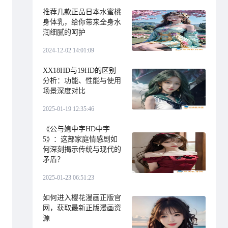
推荐几款正品日本水蜜桃
身体乳，给你带来全身水
润细腻的呵护
2024-12-02 14:01:09
XX18HD与19HD的区别
分析：功能、性能与使用
场景深度对比
2025-01-19 12:35:46
《公与媳中字HD中字
5》：这部家庭情感剧如
何深刻揭示传统与现代的
矛盾？
2025-01-23 06:51:23
如何进入樱花漫画正版官
网，获取最新正版漫画资
源