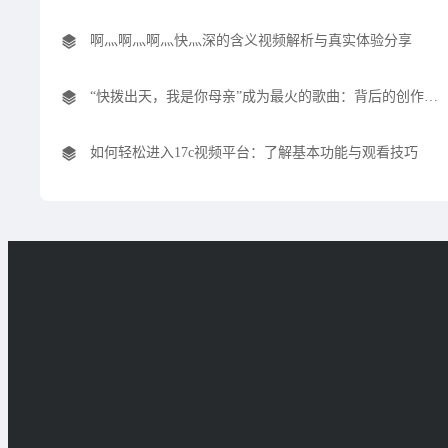
啊灬啊灬啊灬快灬深的含义视频解析与真实体验分享
“快拨出天，我是你母亲”成为最火的歌曲：背后的创作与社交媒体效应解析
如何轻松进入17c视频平台：了解基本功能与观看技巧