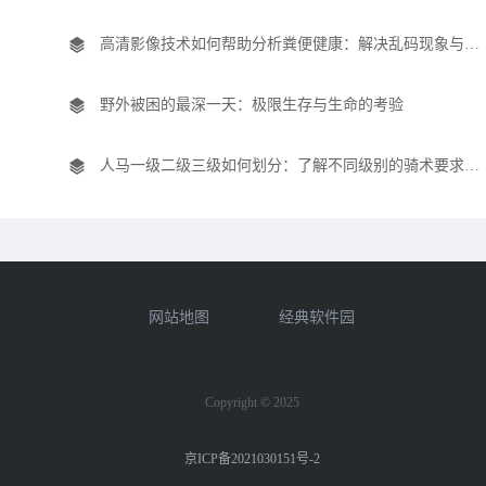
高清影像技术如何帮助分析粪便健康：解决乱码现象与精准诊断的应用
野外被困的最深一天：极限生存与生命的考验
人马一级二级三级如何划分：了解不同级别的骑术要求与挑战
网站地图
经典软件园
Copyright © 2025
京ICP备2021030151号-2